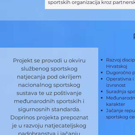
sportskih organizacija kroz partners
Razvoj discip
Projekt se provodi u okviru
Hrvatskoj
službenog sportskog
Dugoročno p
natjecanja pod okriljem
Operativna i
nacionalnog sportskog
izvrsnost
Suradnja spo
sustava te uz poštivanje
Međunarodni 
međunarodnih sportskih i
karakter
sigurnosnih standarda.
Jačanje repu
sportskog ce
Doprinos projekta prepoznat
je u razvoju natjecateljskog
padobranstva i jačanju