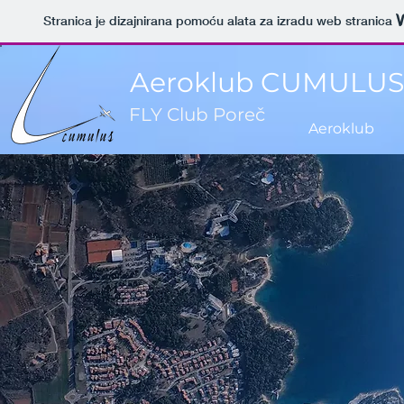
Stranica je dizajnirana pomoću alata za izradu web stranica
Aeroklub CUMULUS 
FLY Club Poreč
Aeroklub